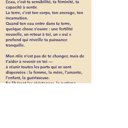
L’eau, c’est ta sensibilité, ta féminité, ta
capacité à sentir.
La terre, c’est ton corps, ton ancrage, ton
incarnation.
Quand ton eau entre dans ta terre,
quelque chose s’ouvre : une fertilité
nouvelle, un retour à toi, un « oui »
profond qui réveille ta puissance
tranquille.
Mon rôle n’est pas de te changer, mais de
t’aider à revenir en toi —
à réunir toutes les parts qui se sont
dispersées : la femme, la mère, l’amante,
l’enfant, la guérisseuse.
En libérant les résistances, le système
nerveux se dépose, le cœur s’allège,
l’énergie circule…
Et ta flamme intérieure recommence à
brûler.
Pas pour impressionner.
Pour vivre. Pour créer. Pour aimer.
Pour redevenir toi dans toutes tes
dimensions.