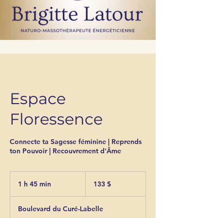
Espace
Floressence
Connecte ta Sagesse féminine | Reprends
ton Pouvoir | Recouvrement d'Âme
133 dollars
canadiens
1 h 45 min
1
133 $
4
5
Boulevard du Curé-Labelle
m